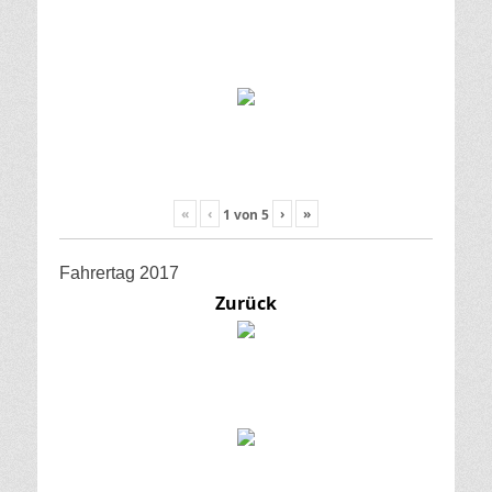
«
‹
›
»
1
von
5
Fahrertag 2017
Zurück